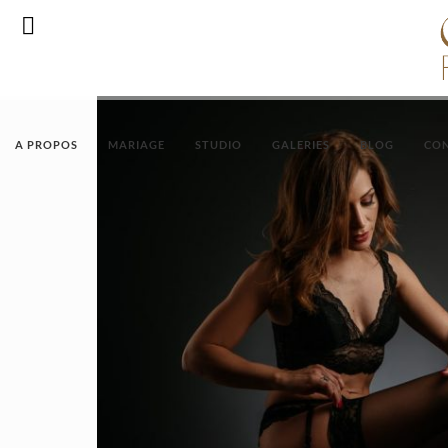
RDV
A PROPOS
MARIAGE
STUDIO
GALERIES
BLOG
CO