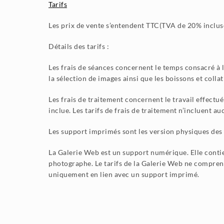
Tarifs
Les prix de vente s’entendent TTC(TVA de 20% incluse
Détails des tarifs :
Les frais de séances concernent le temps consacré à l
la sélection de images ainsi que les boissons et coll
Les frais de traitement concernent le travail effectu
inclue. Les tarifs de frais de traitement n’incluent 
Les support imprimés sont les version physiques des ph
La Galerie Web est un support numérique. Elle contie
photographe. Le tarifs de la Galerie Web ne compren
uniquement en lien avec un support imprimé.