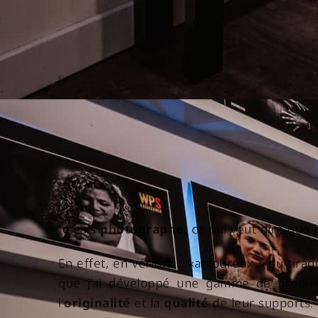
Je suis
photographe,
ce qui veut dire que 
En effet, en véritable «amoureux » du tira
que j’ai développé une gamme de produits
l’
originalité
et la
qualité
de leur supports.