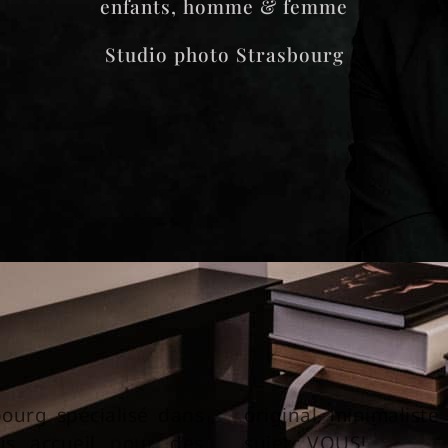
enfants, homme & femme
Studio photo Strasbourg
ourg spécialisé dans
original, minimaliste
us accueil pour des
sujet : VOUS!