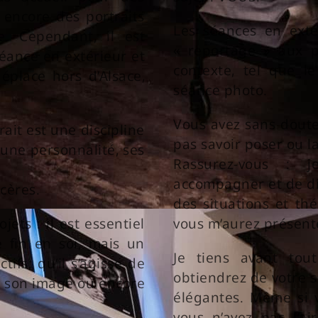
 encore des portraits
Les séances en ext
. Cependant, il est
« reportage » aux p
éance en extérieur et
contexte, tel que le
place hors d’Alsace,
séance photo.
Vous avez sans doute
ait est une discipline
pas savoir poser ou la
 une personnalité, ses
Rassurez-vous : 
accompagner et de di
ncères.
des situations et th
jets : il est essentiel
vous m’aurez présent
 fin en soi, mais un
Je tiens avant to
tifs; qu’il s’agisse de
obtiendrez de votre s
er son image ou encore
élégantes. Même si v
vous n’ayez pas l’ai