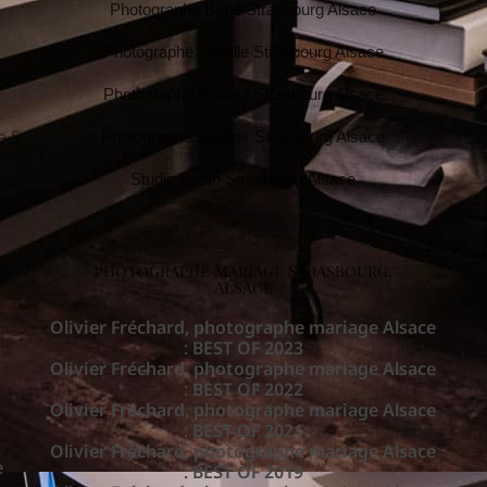
Photographe Bébé Strasbourg Alsace
Photographe Famille Strasbourg Alsace
,
Photographe Portrait Strasbourg Alsace
e 5
Photographe Boudoir Strasbourg Alsace
Studio Photo Strasbourg Alsace
Photographe Mariage Strasbourg,
Alsace
Olivier Fréchard, photographe mariage Alsace
: BEST OF 2023
Olivier Fréchard, photographe mariage Alsace
: BEST OF 2022
Olivier Fréchard, photographe mariage Alsace
: BEST OF 2021
Olivier Fréchard, photographe mariage Alsace
e
: BEST OF 2019