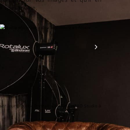
 de vous-même.
ser leur projet « Portrait » au FRECHARD Studio à