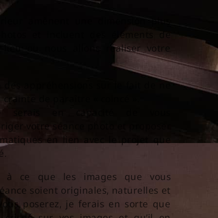
érieur amènent une dimension plus
hotos et incluent des éléments de
 lieu ou nous allons réaliser votre
 des appréhensions sur le fait de ne
 crainte de paraître « coincé ».
je serais en capacité de vous
riger votre séance photo et proposer
ématiques en lien avec le projet que
é.
ut à ce que les images que vous
éance soient originales, naturelles et
ous poserez, je ferais en sorte que
r crispé sur vos images et qu’il en