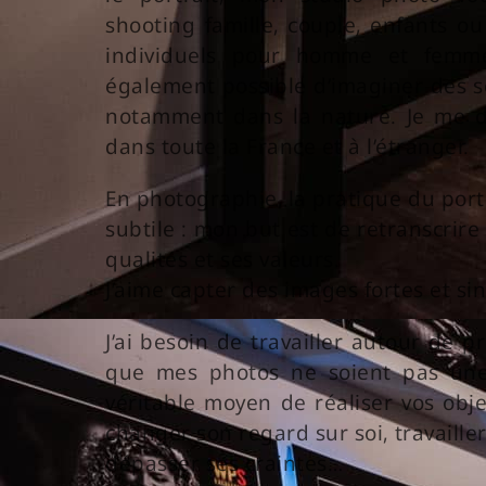
shooting famille, couple, enfants ou
individuels pour homme et femme
également possible d’imaginer des s
notamment dans la nature. Je me dé
dans toute la France et à l’étranger.
En photographie, la pratique du portr
subtile : mon but est de retranscrire
qualités et ses valeurs.
J’aime capter des images fortes et si
J’ai besoin de travailler autour de pro
que mes photos ne soient pas une
véritable moyen de réaliser vos objec
changer son regard sur soi, travaill
dépasser ses craintes…