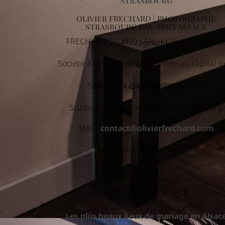
Strasbourg
Olivier FRECHARD | Photographe
StrasbourG BAS-RHIN Alsace
FRECHARD STUDIO SARL | Olivier Fréchard
Photographe
Société à Responsabilité Limitée au capital d
000 €
SIRET : 821 838 364 00015 | TVA
: FR47821838364
Studio photo et Show Room à Strasbourg
Mail :
contact@olivierfrechard.com
Téléphone : 06.10.854.104.
Photographe Alsace
Les plus beaux lieux de mariage en Alsac