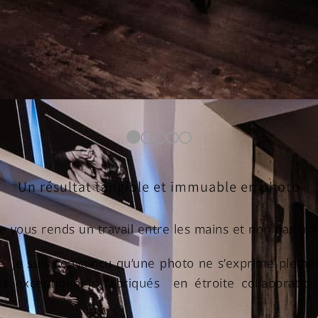
Un résultat tangible et immuable en photo
je vous rends un travail entre les mains et non pas un
ge, je suis convaincu qu’une photo ne s’exprime plei
 exceptionnels fabriqués en étroite collaboration 