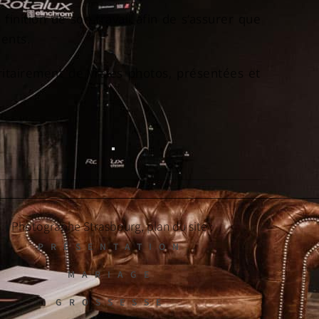
finition de son travail afin de s’assurer que
ients.
oritairement de vraies photos, présentées et
Photographe Strasbourg, plan du site :
PRÉSENTATION
MARIAGE
GROSSESSE