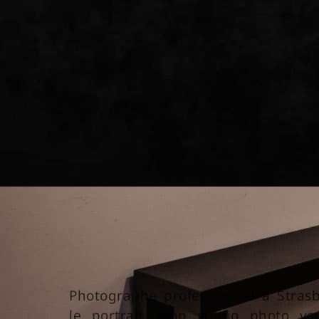
Photographe professionnel à Strasb
le portrait, mon studio photo vo