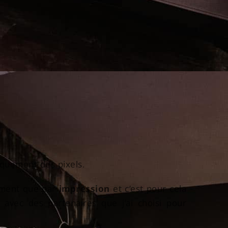
iquement des pixels.
nement que par
impression
et c’est pour cela
avec des partenaires que j’ai choisi pour