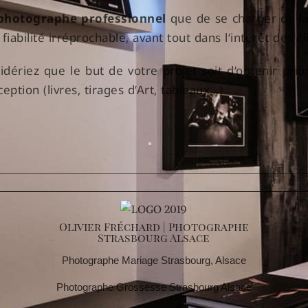
photographe professionnel
que de se charger de la 
fiabilité irréprochable, avant tout dans l’intérêt des cl
dériez que le but de votre projet soit d’obtenir pri
ption (livres, tirages d’Art, tableaux…)
Olivier Fréchard | Photographe
Strasbourg Alsace
Photographe Mariage Strasbourg, Alsace
Photographe Grossesse Strasbourg Alsace