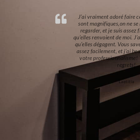
lles
Lorsque l’on entre dans son 
 les
une atmosphère de bien êtr
age
Lors de notre rencontre, Ol
oup ce
proposé de répondre à quelq
’aise
m’ont permis de clarifier 
écié
voulais renvoyer. Son œil 
ans
bienveillant m’a mise à l’ais
séance. Chaque portrait fa
expression différente, je sui
résultat. J’ai vraiment pa
moment et merci po
professionnalisme. Je rec
de…
Lire pl
Nathalie