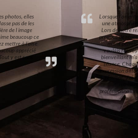
studio, on ressent
e et de détende.
Superbe séance 
ivier m’a d’abord
aussi bien mise 
ues questions qui
l’image que je
professionnel et
e durant toute la
it ressentir une
s très contente du
ssé un agréable
ur votre
ommande vivement
us