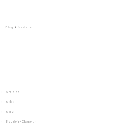
sur Strasbourg.
Lire...
/
Blog
Mariage
Catégories
Articles
Bébé
Blog
Boudoir/Glamour