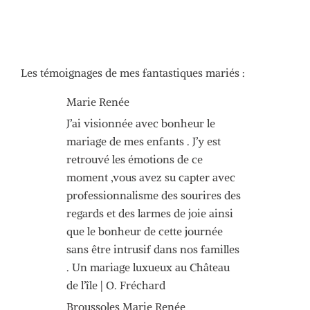
Les témoignages de mes fantastiques mariés :
nt à
Marie Renée
Pauline et Phi
es
J’ai visionnée avec bonheur le
Un travail plu
mariage de mes enfants . J’y est
professionnal
 et
retrouvé les émotions de ce
Merci Olivier
être
moment ,vous avez su capter avec
souvenirs que
s
professionnalisme des sourires des
Pauline et Phi
ets
regards et des larmes de joie ainsi
que le bonheur de cette journée
ant,
sans être intrusif dans nos familles
. Un mariage luxueux au Château
ls
de l’île | O. Fréchard
Broussoles Marie Renée