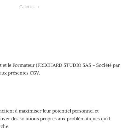
Galeries
t et le Formateur
(
FRECHARD
STUDIO SAS – Société par
 aux présentes
CGV
.
 incitent à maximiser leur potentiel personnel et
uver des solutions propres aux problématiques qu’il
rche.