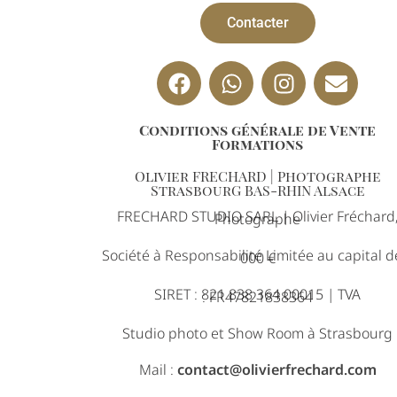
Contacter
Conditions générale de Vente
Formations
Olivier FRECHARD | Photographe
StrasbourG BAS-RHIN Alsace
FRECHARD STUDIO SARL | Olivier Fréchard
Photographe
Société à Responsabilité Limitée au capital d
000 €
SIRET : 821 838 364 00015 | TVA
: FR47821838364
Studio photo et Show Room à Strasbourg
Mail :
contact@olivierfrechard.com