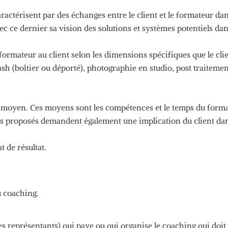
aractérisent par des échanges entre le client et le formateur d
vec ce dernier sa vision des solutions et systèmes potentiels 
formateur au client selon les dimensions spécifiques que le clie
lash
(boîtier ou déporté)
, photographie en studio, post traitemen
e moyen.
Ces moyens sont les compétences et le temps du forma
 proposés demandent également une implication du client dans l
t de résultat.
u coaching.
es représentants)
qui paye ou qui organise le coaching qui doit 