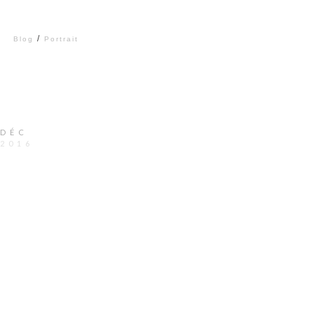
Lire...
/
Blog
Portrait
14
DÉC
2016