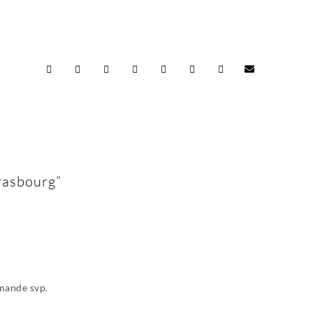
rasbourg”
emande svp.