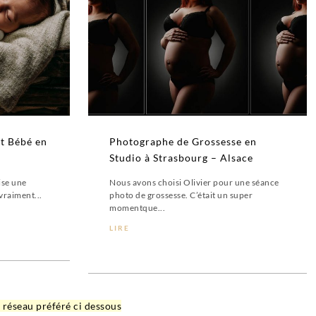
t Bébé en
Photographe de Grossesse en
Studio à Strasbourg – Alsace
lise une
Nous avons choisi Olivier pour une séance
vraiment...
photo de grossesse. C’était un super
momentque...
LIRE
e réseau préféré ci dessous