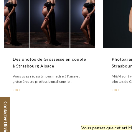
Des photos de Grossesse en couple
Photogra
à Strasbourg Alsace
Strasbour
Vous avez réussi à nous mettre à l’aise et
M&M sont ve
grâce à votre professionnalisme le...
photos de G
LIRE
LIRE
Contacter Olivier Fréchard
Vous pensez que cet articl