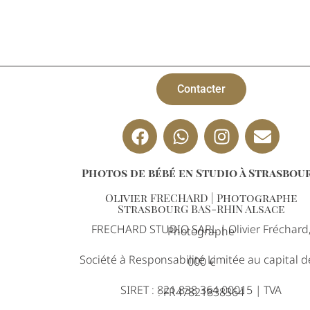
Contacter
Photos de bébé en Studio à Strasbou
Olivier FRECHARD | Photographe
StrasbourG BAS-RHIN Alsace
FRECHARD STUDIO SARL | Olivier Fréchard
Photographe
Société à Responsabilité Limitée au capital d
000 €
SIRET : 821 838 364 00015 | TVA
: FR47821838364